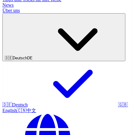
News
Über uns
🇩🇪
Deutsch
DE
🇩🇪
Deutsch
🇬🇧
English
🇨🇳
中文