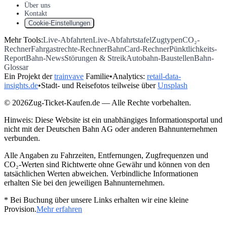
Über uns
Kontakt
Cookie-Einstellungen
Mehr Tools:
Live-Abfahrten
Live-Abfahrtstafel
Zugtypen
CO₂-
Rechner
Fahrgastrechte-Rechner
BahnCard-Rechner
Pünktlichkeits-
Report
Bahn-News
Störungen & Streik
Autobahn-Baustellen
Bahn-
Glossar
Ein Projekt der
trainvave
Familie
•
Analytics:
retail-data-
insights.de
•
Stadt- und Reisefotos teilweise über
Unsplash
© 2026Zug-Ticket-Kaufen.de — Alle Rechte vorbehalten.
Hinweis: Diese Website ist ein unabhängiges Informationsportal und
nicht mit der Deutschen Bahn AG oder anderen Bahnunternehmen
verbunden.
Alle Angaben zu Fahrzeiten, Entfernungen, Zugfrequenzen und
CO₂-Werten sind Richtwerte ohne Gewähr und können von den
tatsächlichen Werten abweichen. Verbindliche Informationen
erhalten Sie bei den jeweiligen Bahnunternehmen.
* Bei Buchung über unsere Links erhalten wir eine kleine
Provision.
Mehr erfahren