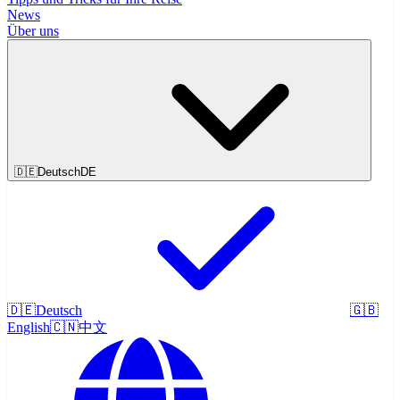
News
Über uns
🇩🇪
Deutsch
DE
🇩🇪
Deutsch
🇬🇧
English
🇨🇳
中文