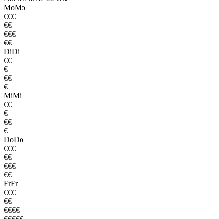
Mo
Mo
€€€
€€
€€€
€€
Di
Di
€€
€
€€
€
Mi
Mi
€€
€
€€
€
Do
Do
€€€
€€
€€€
€€
Fr
Fr
€€€
€€
€€€€
€€€€€