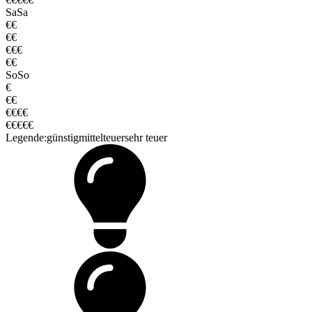
Sa
Sa
€€
€€
€€€
€€
So
So
€
€€
€€€€
€€€€€
Legende:
günstig
mittel
teuer
sehr teuer