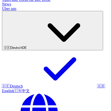
News
Über uns
🇩🇪
Deutsch
DE
🇩🇪
Deutsch
🇬🇧
English
🇨🇳
中文