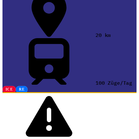
20 km
100 Züge/Tag
ICE
RE