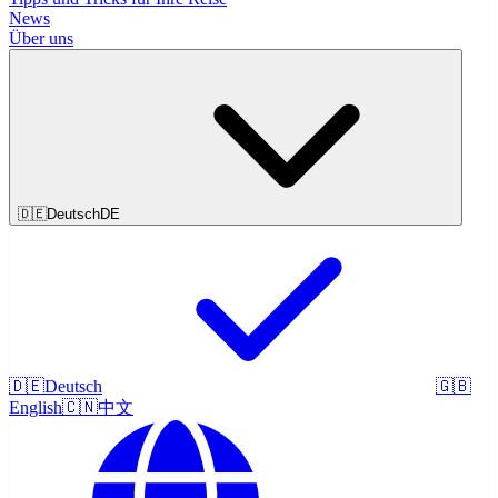
News
Über uns
🇩🇪
Deutsch
DE
🇩🇪
Deutsch
🇬🇧
English
🇨🇳
中文