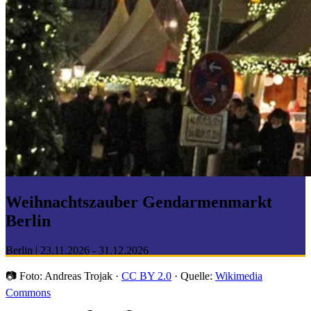
Weihnachtszauber Gendarmenmarkt
Berlin
Berlin | 23.11.2026 - 31.12.2026
📷
Foto: Andreas Trojak ·
CC BY 2.0
· Quelle:
Wikimedia
Commons