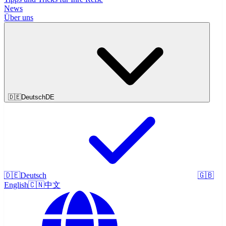
News
Über uns
🇩🇪
Deutsch
DE
🇩🇪
Deutsch
🇬🇧
English
🇨🇳
中文