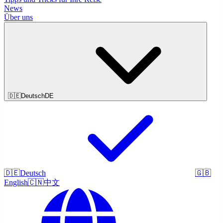
News
Über uns
🇩🇪
Deutsch
DE
🇩🇪
Deutsch
🇬🇧
English
🇨🇳
中文