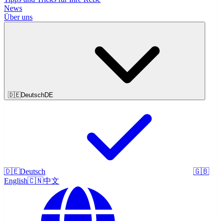
News
Über uns
🇩🇪
Deutsch
DE
🇩🇪
Deutsch
🇬🇧
English
🇨🇳
中文