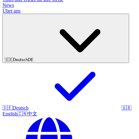
News
Über uns
🇩🇪
Deutsch
DE
🇩🇪
Deutsch
🇬🇧
English
🇨🇳
中文