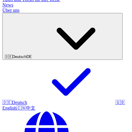
News
Über uns
🇩🇪
Deutsch
DE
🇩🇪
Deutsch
🇬🇧
English
🇨🇳
中文