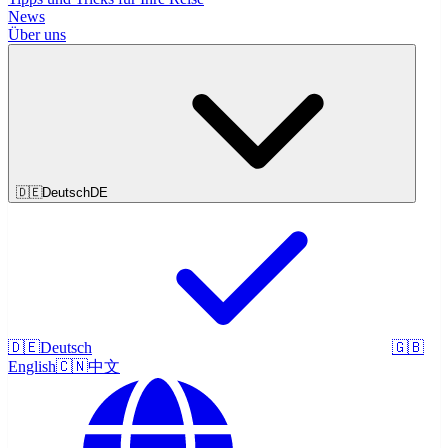
News
Über uns
🇩🇪
Deutsch
DE
🇩🇪
Deutsch
🇬🇧
English
🇨🇳
中文