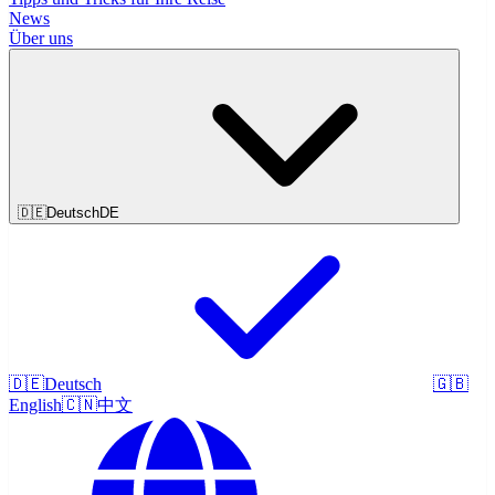
News
Über uns
🇩🇪
Deutsch
DE
🇩🇪
Deutsch
🇬🇧
English
🇨🇳
中文