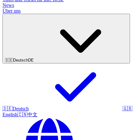
News
Über uns
🇩🇪
Deutsch
DE
🇩🇪
Deutsch
🇬🇧
English
🇨🇳
中文