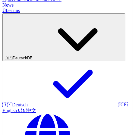
News
Über uns
🇩🇪
Deutsch
DE
🇩🇪
Deutsch
🇬🇧
English
🇨🇳
中文