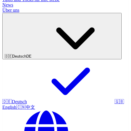
News
Über uns
🇩🇪
Deutsch
DE
🇩🇪
Deutsch
🇬🇧
English
🇨🇳
中文