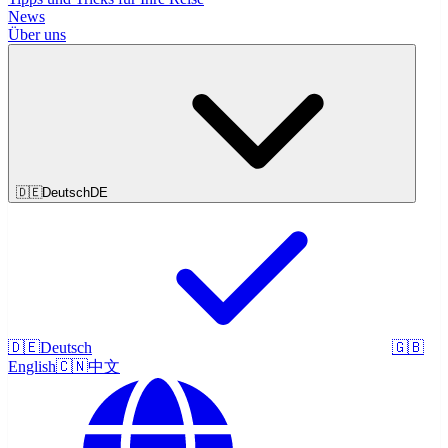
News
Über uns
🇩🇪
Deutsch
DE
🇩🇪
Deutsch
🇬🇧
English
🇨🇳
中文