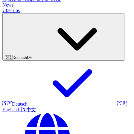
News
Über uns
🇩🇪
Deutsch
DE
🇩🇪
Deutsch
🇬🇧
English
🇨🇳
中文