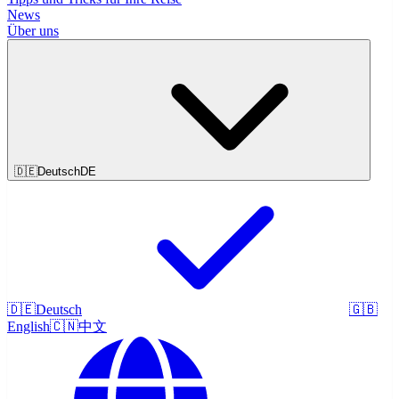
News
Über uns
🇩🇪
Deutsch
DE
🇩🇪
Deutsch
🇬🇧
English
🇨🇳
中文