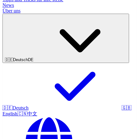
News
Über uns
🇩🇪
Deutsch
DE
🇩🇪
Deutsch
🇬🇧
English
🇨🇳
中文