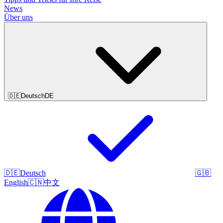
News
Über uns
🇩🇪
Deutsch
DE
🇩🇪
Deutsch
🇬🇧
English
🇨🇳
中文