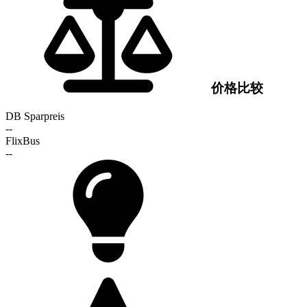
价格比较
DB Sparpreis
--
FlixBus
--