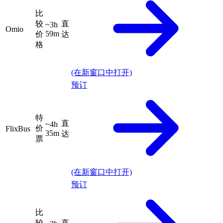
比
较
直
~3h
Omio
59m
价
达
格
(在新窗口中打开)
预订
特
直
~4h
价
FlixBus
35m
达
票
(在新窗口中打开)
预订
比
较
直