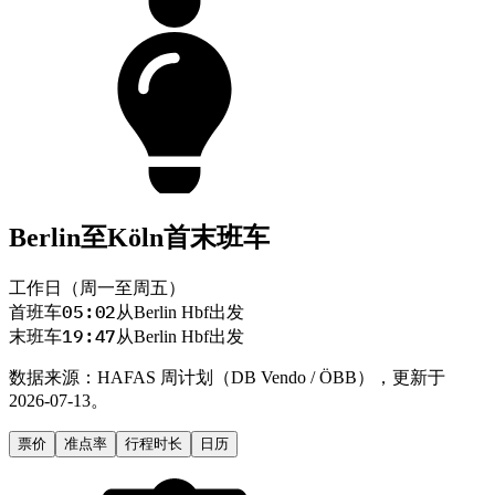
省钱提示：
经 Hannover 购票，最多可节省 20%！
Berlin至Köln首末班车
不要直接购买 Berlin → Köln，而是分别购买
Berlin →
工作日（周一至周五）
Hannover
+
Hannover → Köln
。
05:02
首班车
从Berlin Hbf出发
19:47
末班车
从Berlin Hbf出发
数据来源：HAFAS 周计划（DB Vendo / ÖBB），更新于
2026-07-13。
票价
准点率
行程时长
日历
了解更多
隐藏