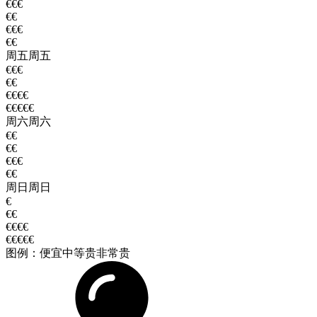
€€€
€€
€€€
€€
周五
周五
€€€
€€
€€€€
€€€€€
周六
周六
€€
€€
€€€
€€
周日
周日
€
€€
€€€€
€€€€€
图例：
便宜
中等
贵
非常贵