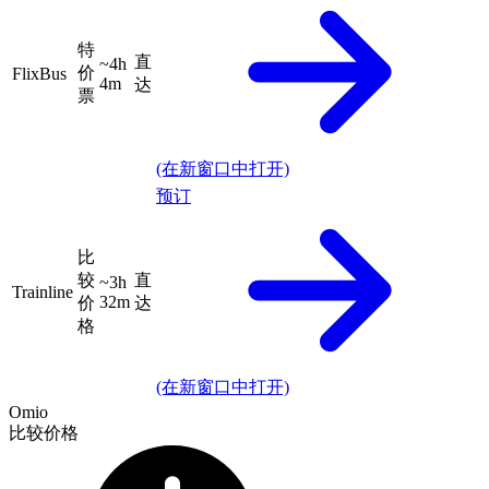
特
直
~4h
价
FlixBus
4m
达
票
(在新窗口中打开)
预订
比
较
直
~3h
Trainline
32m
价
达
格
(在新窗口中打开)
Omio
比较价格