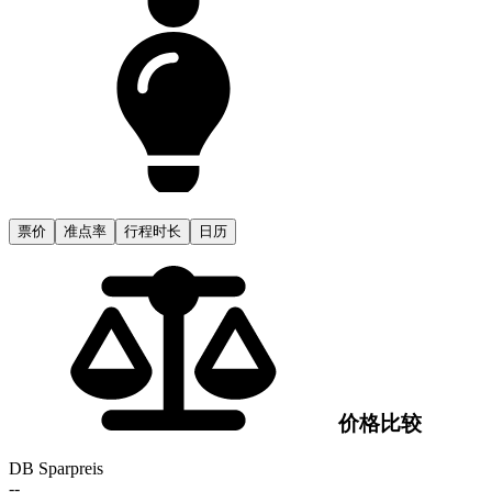
省钱提示：
经 Bremen 购票，最多可节省 15%！
票价
准点率
行程时长
日历
不要直接购买 Hamburg → Köln，而是分别购买
Hamburg →
Bremen
+
Bremen → Köln
。
价格比较
DB Sparpreis
了解更多
隐藏
--