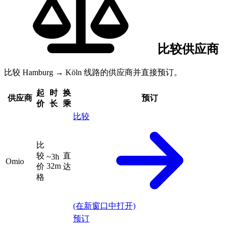
比较供应商
比较 Hamburg → Köln 线路的供应商并直接预订。
起
时
换
供应商
预订
价
长
乘
比较
比
较
直
~3h
Omio
32m
价
达
格
(在新窗口中打开)
预订