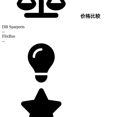
价格比较
DB Sparpreis
--
FlixBus
--