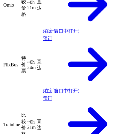
较
直
~0h
Omio
21m
价
达
格
(在新窗口中打开)
预订
特
直
~0h
价
FlixBus
24m
达
票
(在新窗口中打开)
预订
比
较
直
~0h
Trainline
21m
价
达
格