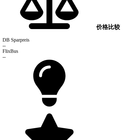
价格比较
DB Sparpreis
--
FlixBus
--