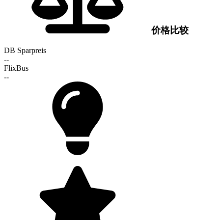
价格比较
DB Sparpreis
--
FlixBus
--